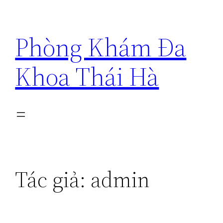
Chuyển
đến
Phòng Khám Đa
phần
nội
Khoa Thái Hà
dung
Tác giả:
admin